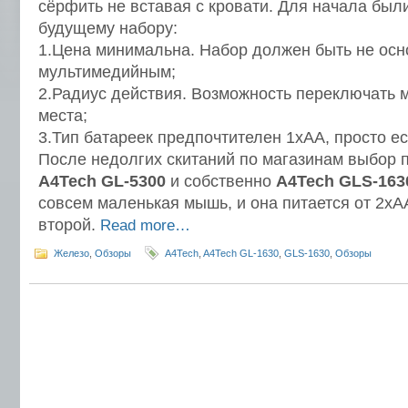
сёрфить не вставая с кровати. Для начала бы
будущему набору:
1.Цена минимальна. Набор должен быть не осн
мультимедийным;
2.Радиус действия. Возможность переключать м
места;
3.Тип батареек предпочтителен 1xAA, просто е
После недолгих скитаний по магазинам выбор п
A4Tech GL-5300
и собственно
A4Tech GLS-163
совсем маленькая мышь, и она питается от 2хА
второй.
Read more…
Железо
,
Обзоры
A4Tech
,
A4Tech GL-1630
,
GLS-1630
,
Обзоры