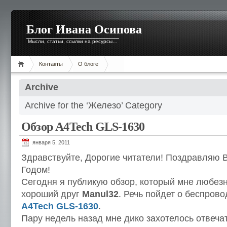
Блог Ивана Осипова
Мысли, статьи, ссылки на ресурсы…
Контакты
О блоге
Archive
Archive for the ‘Железо’ Category
Обзор A4Tech GLS-1630
января 5, 2011
Здравствуйте, Дорогие читатели! Поздравляю 
Годом!
Сегодня я публикую обзор, который мне любез
хороший друг
Manul32
. Речь пойдет о беспров
A4Tech GLS-1630
.
Пару недель назад мне дико захотелось отвеча