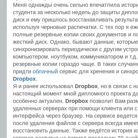
Меня однажды очень сильно впечатлила история
студента за несколько недель до защиты дипло
диск и ему пришлось восстанавливать результ
используя черновые распечатки. С тех пор я е
полные резервные копии своих документов и п
жесткий диск. Однако, бывают данные, которы
синхронизировать периодически с другим устр
компьютером, ноутбуком, коммуникатором и т.д.
резервные копии гораздо чаще. В таких случая
придти
облачный
сервис для хренения и синхр
Dropbox
.
Я и ранее использовал
Dropbox
, но в связи с 
настоящий момент мной дипломного проекта д
особенно актуален.
Dropbox
позволит Вам раз
удаленных серверах при помощи клиента или с
интерфейса через браузер. На сервисе ведется 
после удаления файлов с сервера всегда имее
восстановить данные. Также ведётся история 