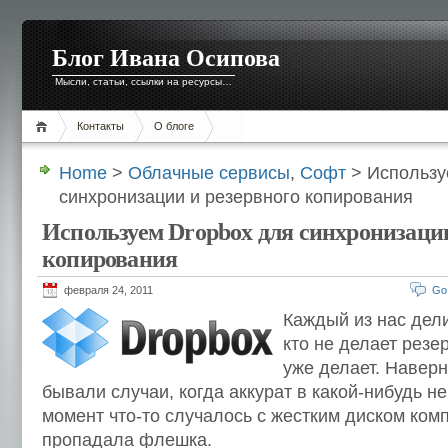
Блог Ивана Осипова
Мысли, статьи, ссылки на ресурсы…
Контакты
О блоге
Home
>
Облачные сервисы
,
Софт
> Использу
синхронизации и резервного копирования
Используем Dropbox для синхронизации
копирования
февраля 24, 2011
Go
Каждый из нас дели
кто не делает резе
уже делает. Наверн
бывали случаи, когда аккурат в какой-нибудь н
момент что-то случалось с жестким диском ком
пропадала флешка.