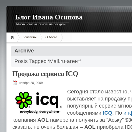
Блог Ивана Осипова
Мысли, статьи, ссылки на ресурсы…
Контакты
О блоге
Archive
Posts Tagged ‘Mail.ru-агент’
Продажа сервиса ICQ
ноября 20, 2009
Сегодня стало известно,
выставляет на продажу 
популярный сервис мгнов
сообщениями
ICQ
. По
ин
компания
AOL
намерена получить за “Аську” $3
сказать, не очень большая –
AOL
приобрела
IC