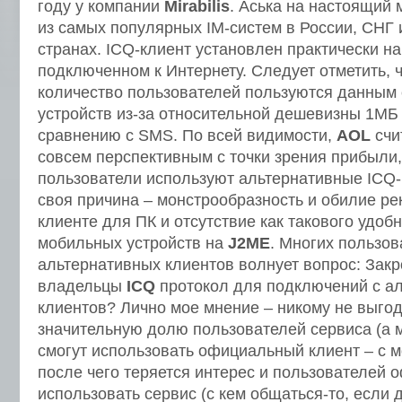
году у компании
Mirabilis
. Аська на настоящий
из самых популярных IM-систем в России, СНГ 
странах. ICQ-клиент установлен практически н
подключенном к Интернету. Следует отметить, 
количество пользователей пользуются данным
устройств из-за относительной дешевизны 1М
сравнению с SMS. По всей видимости,
AOL
счи
совсем перспективным с точки зрения прибыли,
пользователи используют альтернативные ICQ-
своя причина – монстрообразность и обилие р
клиенте для ПК и отсутствие как такового удоб
мобильных устройств на
J2ME
. Многих пользов
альтернативных клиентов волнует вопрос: Зак
владельцы
ICQ
протокол для подключений с а
клиентов? Лично мое мнение – никому не выгод
значительную долю пользователей сервиса (а 
смогут использовать официальный клиент – с м
после чего теряется интерес и пользователей 
использовать сервис (с кем общаться-то, если 