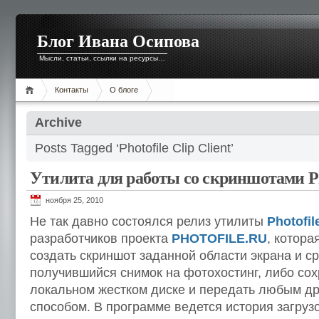
Блог Ивана Осипова
Мысли, статьи, ссылки на ресурсы…
Контакты
О блоге
Archive
Posts Tagged ‘Photofile Clip Client’
Утилита для работы со скриншотами Phot
ноября 25, 2010
Не так давно состоялся релиз утилиты
Photofil
разработчиков проекта
PHOTOFILE.RU
, котора
создать скриншот заданной области экрана и ср
получившийся снимок на фотохостинг, либо сох
локальном жестком диске и передать любым д
способом. В программе ведется история загрузо